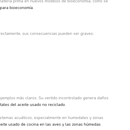
materia prima en nuevos modelos de bioeconomía, como se
 para bioeconomía
.
rrectamente, sus consecuencias pueden ser graves:
 ejemplos más claros. Su vertido incontrolado genera daños
tales del aceite usado no reciclado
.
sistemas acuáticos, especialmente en humedales y zonas
ceite usado de cocina en las aves y las zonas húmedas
.