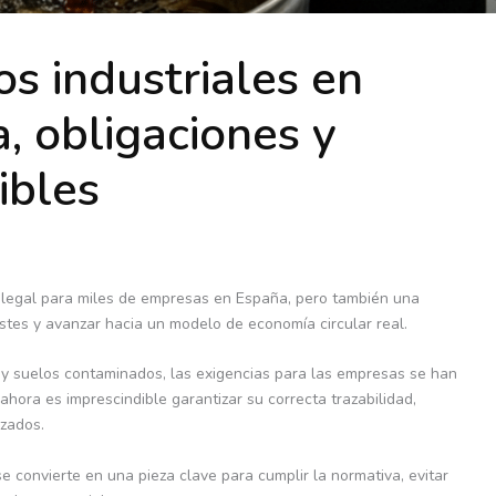
os industriales en
, obligaciones y
ibles
n legal para miles de empresas en España, pero también una
ostes y avanzar hacia un modelo de economía circular real.
 y suelos contaminados, las exigencias para las empresas se han
hora es imprescindible garantizar su correcta trazabilidad,
izados.
se convierte en una pieza clave para cumplir la normativa, evitar