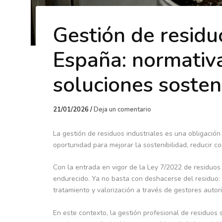
Gestión de residu
España: normativa
soluciones sosten
21/01/2026
/
Deja un comentario
La gestión de residuos industriales es una obligació
oportunidad para mejorar la sostenibilidad, reducir c
Con la entrada en vigor de la Ley 7/2022 de residuos
endurecido. Ya no basta con deshacerse del residuo: a
tratamiento y valorización a través de gestores autor
En este contexto, la gestión profesional de residuos 