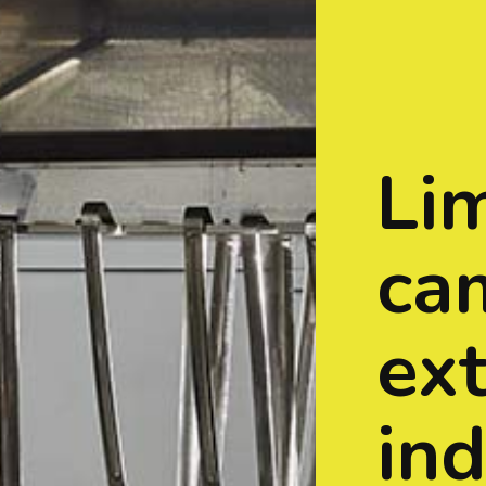
Li
ca
ex
ind