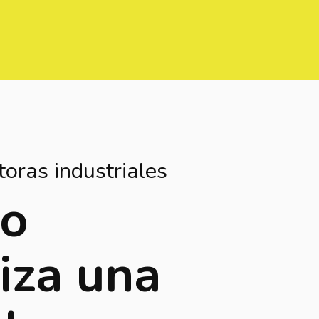
oras industriales
io
iza una