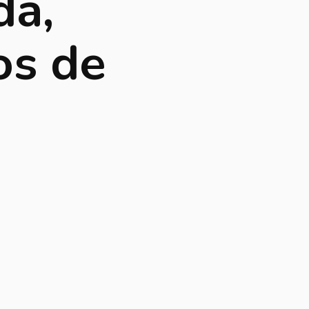
da
,
os de