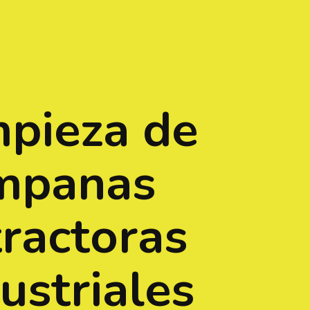
mpieza de
mpanas
tractoras
ustriales