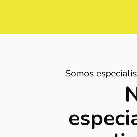
Somos especialis
N
especi