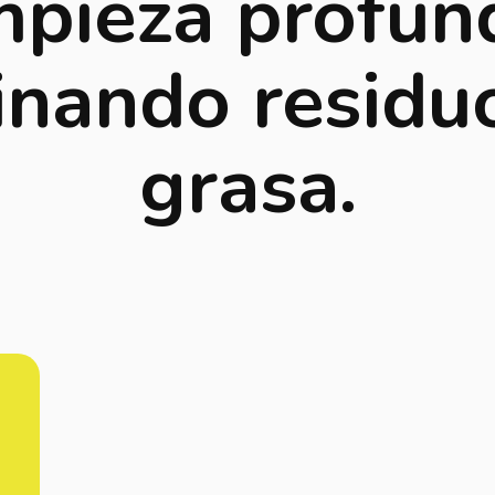
mpieza profun
inando residu
grasa.