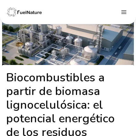
Ir
al
contenido
Main
Menu
Biocombustibles a
partir de biomasa
lignocelulósica: el
potencial energético
de los residuos