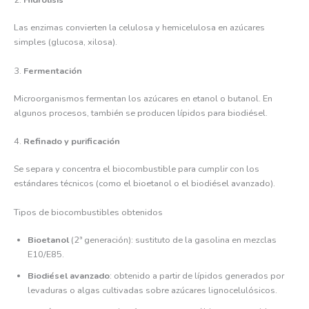
2.
Hidrólisis
Las enzimas convierten la celulosa y hemicelulosa en azúcares
simples (glucosa, xilosa).
3.
Fermentación
Microorganismos fermentan los azúcares en etanol o butanol. En
algunos procesos, también se producen lípidos para biodiésel.
4.
Refinado y purificación
Se separa y concentra el biocombustible para cumplir con los
estándares técnicos (como el bioetanol o el biodiésel avanzado).
Tipos de biocombustibles obtenidos
Bioetanol
(2ª generación): sustituto de la gasolina en mezclas
E10/E85.
Biodiésel avanzado
: obtenido a partir de lípidos generados por
levaduras o algas cultivadas sobre azúcares lignocelulósicos.