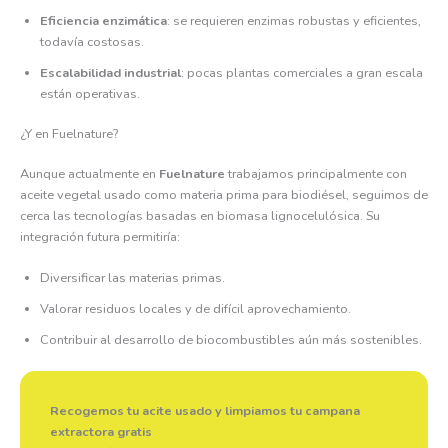
Eficiencia enzimática
: se requieren enzimas robustas y eficientes,
todavía costosas.
Escalabilidad industrial
: pocas plantas comerciales a gran escala
están operativas.
¿Y en Fuelnature?
Aunque actualmente en
Fuelnature
trabajamos principalmente con
aceite vegetal usado como materia prima para biodiésel, seguimos de
cerca las tecnologías basadas en biomasa lignocelulósica. Su
integración futura permitiría:
Diversificar las materias primas.
Valorar residuos locales y de difícil aprovechamiento.
Contribuir al desarrollo de biocombustibles aún más sostenibles.
Recogemos tu acite usado y limpiamos tu campana
extractora gratis