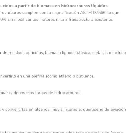
ucidos a partir de biomasa en hidrocarburos líquidos
idrocarburos cumplen con la especificación ASTM D7566, lo que
% sin modificar los motores ni la infraestructura existente.
r de residuos agrícolas, biomasa lignocelulósica, melazas o incluso
vertirlo en una olefina (como etileno o butileno).
rmar cadenas más largas de hidrocarburos.
s y convertirlas en alcanos, muy similares al queroseno de aviación
lo las moléculas dentro del rango adecuado de ebullición (aprox.