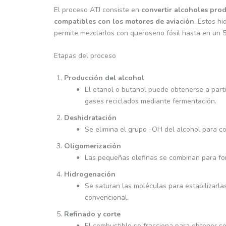
El proceso ATJ consiste en
convertir alcoholes prod
compatibles con los motores de aviación
. Estos h
permite mezclarlos con queroseno fósil hasta en un 50
Etapas del proceso
Producción del alcohol
El etanol o butanol puede obtenerse a parti
gases reciclados mediante fermentación.
Deshidratación
Se elimina el grupo -OH del alcohol para con
Oligomerización
Las pequeñas olefinas se combinan para fo
Hidrogenación
Se saturan las moléculas para estabilizarla
convencional.
Refinado y corte
El combustible se fracciona para obtener so