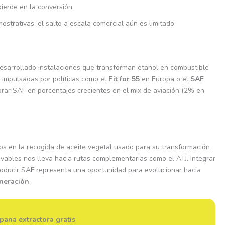
pierde en la conversión.
ostrativas, el salto a escala comercial aún es limitado.
esarrollado instalaciones que transforman etanol en combustible
do impulsadas por políticas como el
Fit for 55
en Europa o el
SAF
orar SAF en porcentajes crecientes en el mix de aviación (2% en
s en la recogida de aceite vegetal usado para su transformación
ovables nos lleva hacia rutas complementarias como el ATJ. Integrar
oducir SAF representa una oportunidad para evolucionar hacia
eneración
.
pana extractora gratis