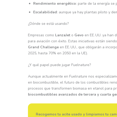
Rendimiento energético
: parte de la energía se 
Escalabilidad
: aunque ya hay plantas piloto y dem
¿Dónde se está usando?
Empresas como
LanzaJet
o
Gevo
en EE. UU. ya han d
para aviación con éxito. Estas iniciativas están sien
Grand Challenge
en EE. UU., que obligarán a incorp
2025, hasta 70% en 2050 en la UE).
¿Y qué papel puede jugar Fuelnature?
Aunque actualmente en Fuelnature nos especializamo
en biocombustible, el futuro de los combustibles ren
procesos que transformen biomasa en etanol para pr
biocombustibles avanzados de tercera y cuarta g
Recogemos tu acite usado y limpiamos tu cam