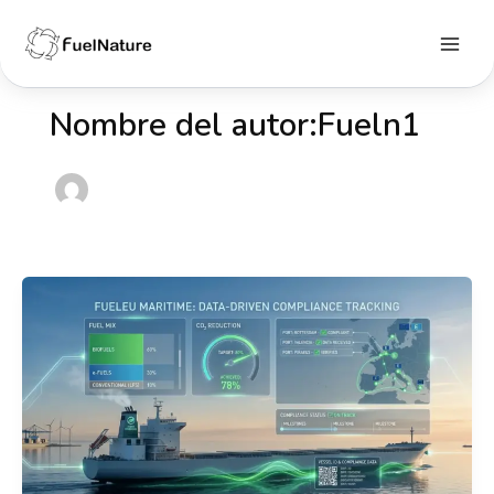
Ir
al
contenido
Main
Menu
Nombre del autor:Fueln1