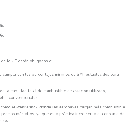
%
.
%
.
%
.
%
.
de la UE están obligadas a:
do cumpla con los porcentajes mínimos de SAF establecidos para
re la cantidad total de combustible de aviación utilizado,
bles convencionales.
as como el «tankering», donde las aeronaves cargan más combustible
n precios más altos, ya que esta práctica incrementa el consumo de
peso.