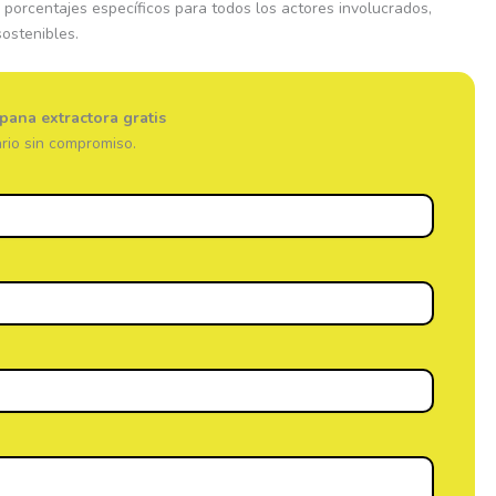
 porcentajes específicos para todos los actores involucrados,
ostenibles.
pana extractora gratis
rio sin compromiso.