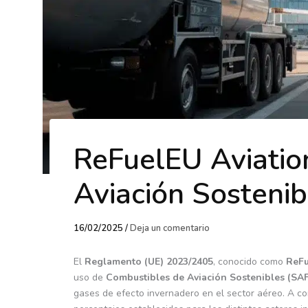
ReFuelEU Aviatio
Aviación Sostenib
16/02/2025
/
Deja un comentario
El
Reglamento (UE) 2023/2405
, conocido como
ReFu
uso de
Combustibles de Aviación Sostenibles (SAF
gases de efecto invernadero en el sector aéreo. A con