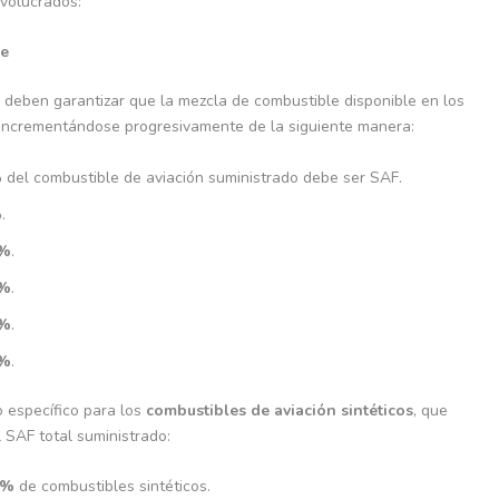
nvolucrados:
le
 deben garantizar que la mezcla de combustible disponible en los
incrementándose progresivamente de la siguiente manera:
%
del combustible de aviación suministrado debe ser SAF.
%
.
%
.
%
.
%
.
%
.
o específico para los
combustibles de aviación sintéticos
, que
 SAF total suministrado:
2%
de combustibles sintéticos.