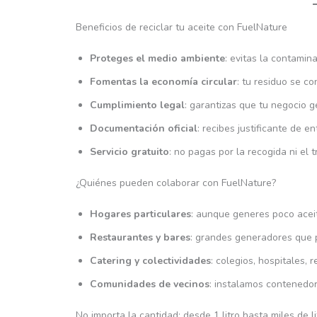
Beneficios de reciclar tu aceite con FuelNature
Proteges el medio ambiente
: evitas la contamin
Fomentas la economía circular
: tu residuo se co
Cumplimiento legal
: garantizas que tu negocio g
Documentación oficial
: recibes justificante de e
Servicio gratuito
: no pagas por la recogida ni el 
¿Quiénes pueden colaborar con FuelNature?
Hogares particulares
: aunque generes poco aceite
Restaurantes y bares
: grandes generadores que 
Catering y colectividades
: colegios, hospitales, r
Comunidades de vecinos
: instalamos contenedore
No importa la cantidad: desde 1 litro hasta miles de 