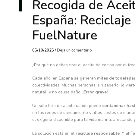
Recogida de Acei
España: Reciclaj
FuelNature
05/10/2025
/
Deja un comentario
¿Por qué no debes tirar el aceite de cocina por el fr
Cada año, en España se generan
miles de toneladas
colectividades. Muchas personas, sin saberlo, lo vier
natural” y no causa daño.
¡Error grave!
Un solo litro de aceite usado puede
contaminar hast
en las redes de saneamiento y altos costes de mant
el oxígeno disponible para la vida marina, afectando
La solución está en el
reciclaje responsable
. Y ahí