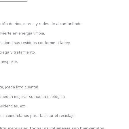
ación de ríos, mares y redes de alcantarillado.
nvierte en energía limpia.
estiona sus residuos conforme a la ley.
ntrega y tratamiento.
transporte.
, ¡cada litro cuenta!
pueden mejorar su huella ecológica.
esidencias, etc.
s comunitarios para facilitar el reciclaje.
litros mensuales,
todos los volúmenes son bienvenidos
.