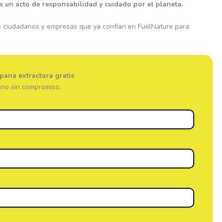
es un acto de responsabilidad y cuidado por el planeta.
de ciudadanos y empresas que ya confían en FuelNature para
pana extractora gratis
rio sin compromiso.